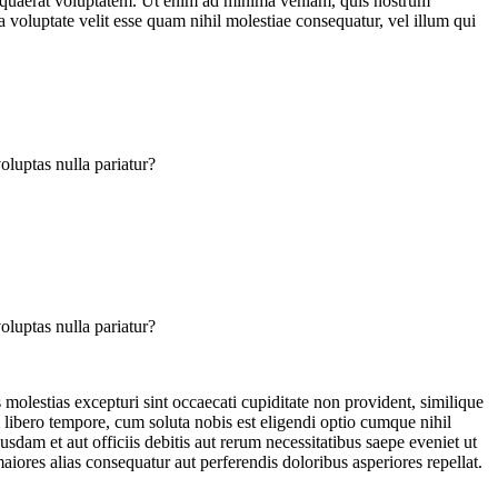
m quaerat voluptatem. Ut enim ad minima veniam, quis nostrum
 voluptate velit esse quam nihil molestiae consequatur, vel illum qui
oluptas nulla pariatur?
oluptas nulla pariatur?
molestias excepturi sint occaecati cupiditate non provident, similique
m libero tempore, cum soluta nobis est eligendi optio cumque nihil
m et aut officiis debitis aut rerum necessitatibus saepe eveniet ut
aiores alias consequatur aut perferendis doloribus asperiores repellat.