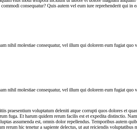
n numquam eius modi tempora incidunt ut labore et dolore magnam aliqua
ea commodi consequatur? Quis autem vel eum iure reprehenderit qui in ea
uam nihil molestiae consequatur, vel illum qui dolorem eum fugiat quo v
uam nihil molestiae consequatur, vel illum qui dolorem eum fugiat quo v
iis praesentium voluptatum deleniti atque corrupti quos dolores et quas 
lorum fuga. Et harum quidem rerum facilis est et expedita distinctio. Na
ptas assumenda est, omnis dolor repellendus. Temporibus autem quibusda
m rerum hic tenetur a sapiente delectus, ut aut reiciendis voluptatibus m