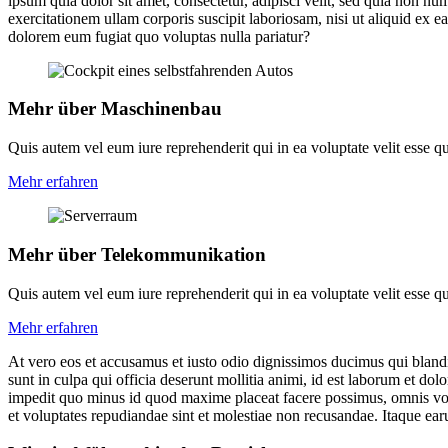
ipsum quia dolor sit amet, consectetur, adipisci velit, sed quia no
exercitationem ullam corporis suscipit laboriosam, nisi ut aliquid ex 
dolorem eum fugiat quo voluptas nulla pariatur?
Mehr über Maschinenbau
Quis autem vel eum iure reprehenderit qui in ea voluptate velit esse q
Mehr erfahren
Mehr über Tele­kommunikation
Quis autem vel eum iure reprehenderit qui in ea voluptate velit esse q
Mehr erfahren
At vero eos et accusamus et iusto odio dignissimos ducimus qui blandit
sunt in culpa qui officia deserunt mollitia animi, id est laborum et do
impedit quo minus id quod maxime placeat facere possimus, omnis volu
et voluptates repudiandae sint et molestiae non recusandae. Itaque earu