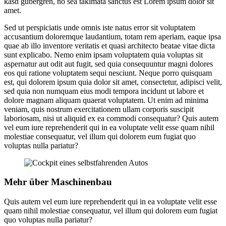
kasd gubergren, no sea takimata sanctus est Lorem ipsum dolor sit
amet.
Sed ut perspiciatis unde omnis iste natus error sit voluptatem
accusantium doloremque laudantium, totam rem aperiam, eaque ipsa
quae ab illo inventore veritatis et quasi architecto beatae vitae dicta
sunt explicabo. Nemo enim ipsam voluptatem quia voluptas sit
aspernatur aut odit aut fugit, sed quia consequuntur magni dolores
eos qui ratione voluptatem sequi nesciunt. Neque porro quisquam
est, qui dolorem ipsum quia dolor sit amet, consectetur, adipisci velit,
sed quia non numquam eius modi tempora incidunt ut labore et
dolore magnam aliquam quaerat voluptatem. Ut enim ad minima
veniam, quis nostrum exercitationem ullam corporis suscipit
laboriosam, nisi ut aliquid ex ea commodi consequatur? Quis autem
vel eum iure reprehenderit qui in ea voluptate velit esse quam nihil
molestiae consequatur, vel illum qui dolorem eum fugiat quo
voluptas nulla pariatur?
Mehr über Maschinenbau
Quis autem vel eum iure reprehenderit qui in ea voluptate velit esse
quam nihil molestiae consequatur, vel illum qui dolorem eum fugiat
quo voluptas nulla pariatur?