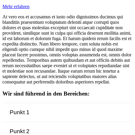
Mehr erfahren
At vero eos et accusamus et iusto odio dignissimos ducimus qui
blanditiis praesentium voluptatum deleniti atque corrupti quos
dolores et quas molestias excepturi sint occaecati cupiditate non
provident, similique sunt in culpa qui officia deserunt mollitia animi,
id est laborum et dolorum fuga. Et harum quidem rerum facilis est et
expedita distinctio. Nam libero tempore, cum soluta nobis est
eligendi optio cumque nihil impedit quo minus id quod maxime
placeat facere possimus, omnis voluptas assumenda est, omnis dolor
repellendus. Temporibus autem quibusdam et aut officiis debitis aut
rerum necessitatibus saepe eveniet ut et voluptates repudiandae sint
et molestiae non recusandae. Itaque earum rerum hic tenetur a
sapiente delectus, ut aut reiciendis voluptatibus maiores alias
consequatur aut perferendis doloribus asperiores repellat.
Wir sind führend in den Bereichen:
Punkt 1
Punkt 2